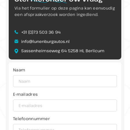
Via het formulier op deze pagina kan eenvoudig
een afspraakverzoek worden ingediend.
Direct contact
+31 (0)73 503 36 94
info@lunenburgautos.nl
Contact
Sassenheimseweg 64 5258 HL Berlicum
+31 (0)73 503 36 94
info@lunenburgautos.nl
Naam
Adres
Sassenheimseweg 64
5258 HL Berlicum
Openingstijden
E-mailadres
Ma t/m Vr:
08:00 - 17:00
Zaterdag:
09:00 - 12:00
Zondag:
Gesloten
Telefoonnummer