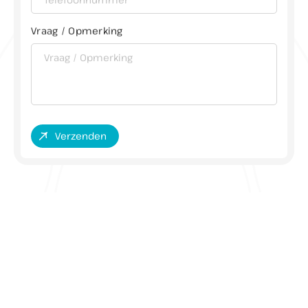
Buiten openingstijden eventueel op afspraak
mogelijk
Vraag / Opmerking
Let op: in juli en augustus op zaterdag gesloten
(enkel op afspraak geopend)
Verzenden