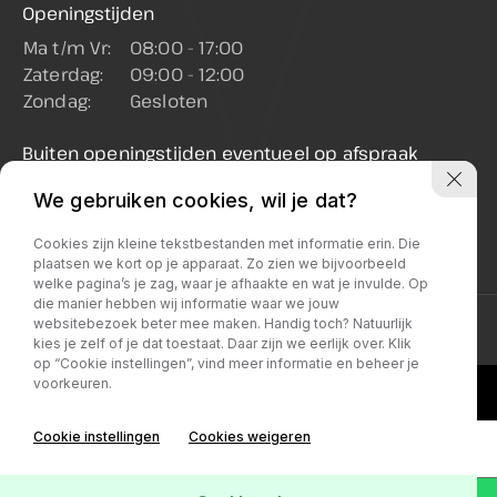
Openingstijden
Ma t/m Vr:
08:00 - 17:00
Zaterdag:
09:00 - 12:00
Zondag:
Gesloten
Buiten openingstijden eventueel op afspraak
mogelijk
We gebruiken cookies, wil je dat?
Let op: in juli en augustus op zaterdag gesloten
(enkel op afspraak geopend)
Cookies zijn kleine tekstbestanden met informatie erin. Die
plaatsen we kort op je apparaat. Zo zien we bijvoorbeeld
welke pagina’s je zag, waar je afhaakte en wat je invulde. Op
die manier hebben wij informatie waar we jouw
websitebezoek beter mee maken. Handig toch? Natuurlijk
Privacy policy
kies je zelf of je dat toestaat. Daar zijn we eerlijk over. Klik
op “Cookie instellingen”, vind meer informatie en beheer je
voorkeuren.
Cookie instellingen
Cookies weigeren