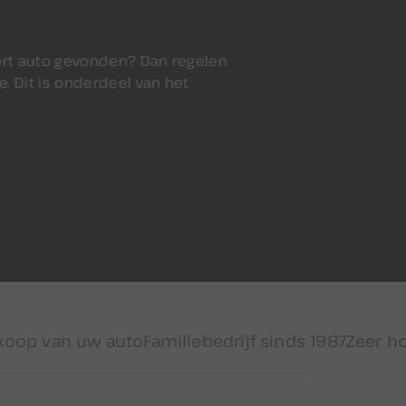
ort auto gevonden? Dan regelen
e. Dit is onderdeel van het
uw auto
Familiebedrijf sinds 1987
Zeer hoge klantw