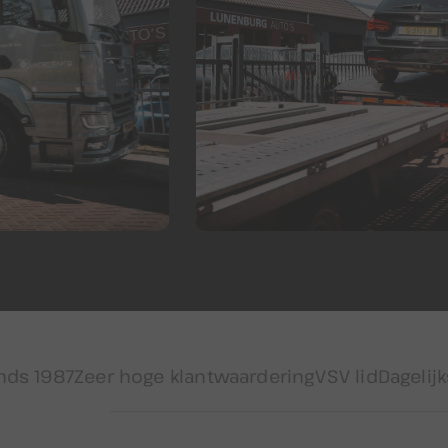
er hoge klantwaardering
VSV lid
Dagelijks wissele