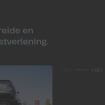
reide en
stverlening
.
01
02
(
)
(
)