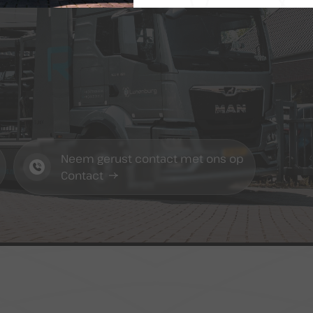
Contact
Adres
Neem gerust contact met ons op
Contact
+31 (0)73 503 36 94
Sassenheimseweg 6
5258 HL Berlicum
info@lunenburgautos.nl