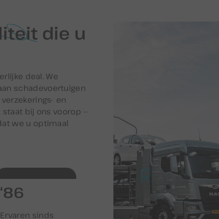
iteit
die u
erlijke deal. We
aan schadevoertuigen
 verzekerings- en
 staat bij ons voorop —
dat we u optimaal
‘87
Ervaren sinds