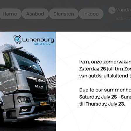
Vanda
Home
Aanbod
Diensten
Inkoop
8:15 - 1
uigen & occasio
I.v.m. onze zomervakant
Zaterdag 25 juli t/m Z
van auto’s, uitsluitend
e prijs bij
Due to our summer hol
Saturday, July 25 - Sun
to’s
till Thursday, July 23.