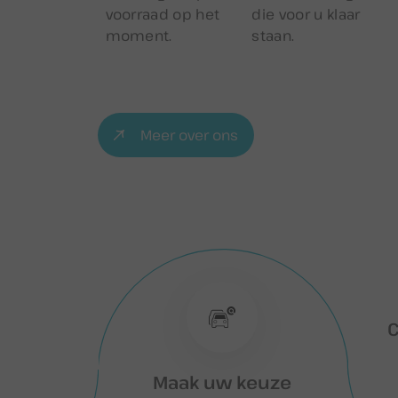
voorraad op het
die voor u klaar
moment.
staan.
Meer over ons
C
Maak uw keuze