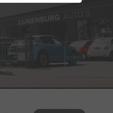
Openingstijden
SCROLL
4
Ma t/m Vr:
08:00 - 17:00
Zaterdag:
09:00 - 12:00
Zondag:
Gesloten
Buiten openingstijden eventueel op
afspraak mogelijk
Let op: in juli en augustus op zaterdag
gesloten (enkel op afspraak geopend)