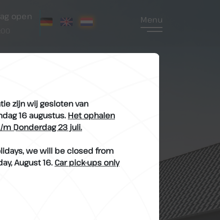
ag open
Menu
7:00
ns
ie zijn wij gesloten van
ondag 16 augustus.
Het ophalen
 t/m Donderdag 23 juli.
idays, we will be closed from
day, August 16.
Car pick-ups only