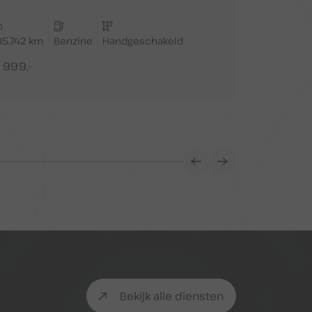
(Bedrijfsauto
35.742 km
Benzine
Handgeschakeld
252.747 km
 999,-
€ 3.650,- 
Bekijk alle diensten