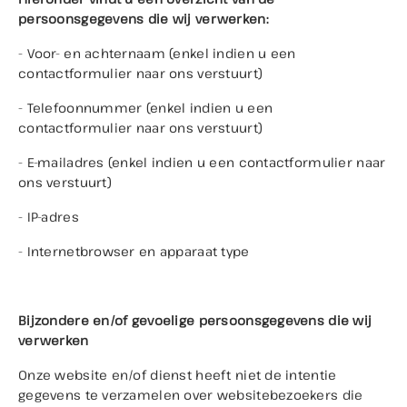
persoonsgegevens die wij verwerken:
- Voor- en achternaam (enkel indien u een
contactformulier naar ons verstuurt)
Direct contact
- Telefoonnummer (enkel indien u een
contactformulier naar ons verstuurt)
Contact
- E-mailadres (enkel indien u een contactformulier naar
+31 (0)73 503 36 94
ons verstuurt)
info@lunenburgautos.nl
- IP-adres
Adres
Sassenheimseweg 64
- Internetbrowser en apparaat type
5258 HL Berlicum
Openingstijden
Bijzondere en/of gevoelige persoonsgegevens die wij
Ma t/m Vr:
08:00 - 17:00
verwerken
Zaterdag:
09:00 - 12:00
Zondag:
Gesloten
Onze website en/of dienst heeft niet de intentie
gegevens te verzamelen over websitebezoekers die