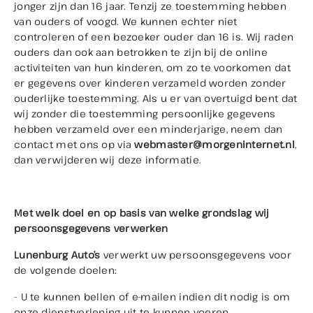
Buiten openingstijden eventueel op afspraak
jonger zijn dan 16 jaar. Tenzij ze toestemming hebben
mogelijk
van ouders of voogd. We kunnen echter niet
controleren of een bezoeker ouder dan 16 is. Wij raden
Let op: in juli en augustus op zaterdag gesloten
ouders dan ook aan betrokken te zijn bij de online
(enkel op afspraak geopend)
activiteiten van hun kinderen, om zo te voorkomen dat
er gegevens over kinderen verzameld worden zonder
ouderlijke toestemming. Als u er van overtuigd bent dat
wij zonder die toestemming persoonlijke gegevens
hebben verzameld over een minderjarige, neem dan
contact met ons op via
webmaster@morgeninternet.nl
,
dan verwijderen wij deze informatie.
Met welk doel en op basis van welke grondslag wij
persoonsgegevens verwerken
Lunenburg Auto’s
verwerkt uw persoonsgegevens voor
de volgende doelen:
- U te kunnen bellen of e-mailen indien dit nodig is om
onze dienstverlening uit te kunnen voeren