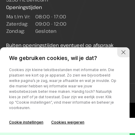
Openingstijden
Ma t/m Vr:
08:00 - 17:00
Zaterdag:
09:00 - 12:00
Zondag:
Gesloten
Buiten openingstijden eventueel op afspraak
mogelijk
We gebruiken cookies, wil je dat?
Let op: in juli en augustus op zaterdag gesloten
(enkel op afspraak geopend)
Cookies zijn kleine tekstbestanden met informatie erin. Die
plaatsen we kort op je apparaat. Zo zien we bijvoorbeeld
welke pagina’s je zag, waar je afhaakte en wat je invulde. Op
die manier hebben wij informatie waar we jouw
websitebezoek beter mee maken. Handig toch? Natuurlijk
Privacy policy
kies je zelf of je dat toestaat. Daar zijn we eerlijk over. Klik
op “Cookie instellingen”, vind meer informatie en beheer je
voorkeuren.
Cookie instellingen
Cookies weigeren