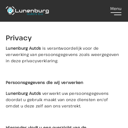
Menu
Home
Privacy
Lunenburg Auto’s
is verantwoordelijk voor de
Aanbod
verwerking van persoonsgegevens zoals weergegeven
in deze privacyverklaring.
Diensten
Persoonsgegevens die wij verwerken
Over ons
Lunenburg Auto’s
verwerkt uw persoonsgegevens
doordat u gebruik maakt van onze diensten en/of
Contact
omdat u deze zelf aan ons verstrekt.
Hieronder vindt u een overzicht van de