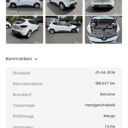
Buiten openingstijden eventueel op afspraak
mogelijk
Let op: in juli en augustus op zaterdag gesloten
(enkel op afspraak geopend)
Kenmerken
Bouwjaar
01-04-2014
Kilometerstand
188.037 km
Brandstof
Benzine
Transmissie
Handgeschakeld
BTW/Marge
Marge
Vermogen
73 PK