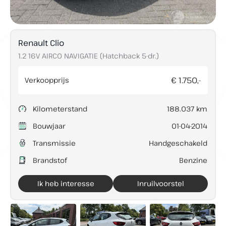
Renault Clio
Direct contact
1.2 16V AIRCO NAVIGATIE (Hatchback 5-dr.)
€ 1.750,-
Verkoopprijs
Contact
+31 (0)73 503 36 94
Kilometerstand
188.037 km
info@lunenburgautos.nl
Adres
Bouwjaar
01-04-2014
Sassenheimseweg 64
Transmissie
Handgeschakeld
5258 HL Berlicum
Brandstof
Benzine
Openingstijden
Ma t/m Vr:
08:00 - 17:00
Ik heb interesse
Inruilvoorstel
Zaterdag:
09:00 - 12:00
Zondag:
Gesloten