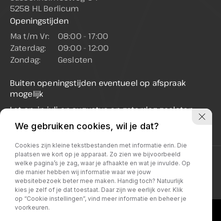
5258 HL Berlicum
Openingstijden
Ma t/m Vr:
08:00 - 17:00
Zaterdag:
09:00 - 12:00
Zondag:
Gesloten
Buiten openingstijden eventueel op afspraak
mogelijk
Let op: in juli en augustus op zaterdag gesloten
(enkel op afspraak geopend)
We gebruiken cookies, wil je dat?
Cookies zijn kleine tekstbestanden met informatie erin. Die
plaatsen we kort op je apparaat. Zo zien we bijvoorbeeld
Privacy policy
welke pagina’s je zag, waar je afhaakte en wat je invulde. Op
die manier hebben wij informatie waar we jouw
websitebezoek beter mee maken. Handig toch? Natuurlijk
kies je zelf of je dat toestaat. Daar zijn we eerlijk over. Klik
op “Cookie instellingen”, vind meer informatie en beheer je
voorkeuren.