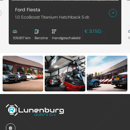
Ford Fiesta
1.0 EcoBoost Titanium Hatchback 5-dr.
€ 3.150,-
109.817 km
Benzine
Handgeschakeld