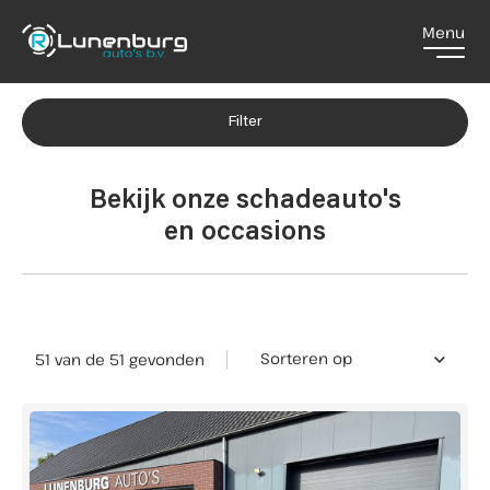
Menu
Filters
Merk
Home
Filter
Merk
Aanbod
Bekijk onze schadeauto's
Model
en occasions
Model
Diensten
Transmissie
Over ons
Handgeschakeld
46
Automaat
4
Sorteren op
51 van de 51
gevonden
Brandstof
Contact
Elektrisch
1
Diesel
8
Benzine
42