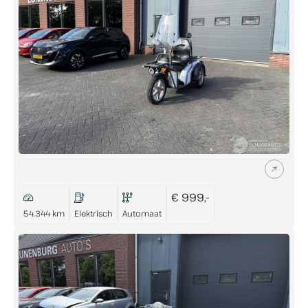
Direct contact
Contact
+31 (0)73 503 36 94
info@lunenburgautos.nl
Adres
Sassenheimseweg 64
€ 999,-
5258 HL Berlicum
54.344 km
Elektrisch
Automaat
Openingstijden
Ma t/m Vr:
08:00 - 17:00
Zaterdag:
09:00 - 12:00
Zondag:
Gesloten