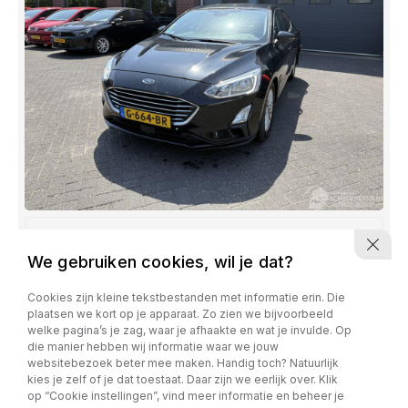
Ford Focus
We gebruiken cookies, wil je dat?
1.0 EcoBoost Titanium Business
Cookies zijn kleine tekstbestanden met informatie erin. Die
€ 4.350,-
plaatsen we kort op je apparaat. Zo zien we bijvoorbeeld
105.488 km
Benzine
Handgeschakeld
welke pagina’s je zag, waar je afhaakte en wat je invulde. Op
die manier hebben wij informatie waar we jouw
websitebezoek beter mee maken. Handig toch? Natuurlijk
kies je zelf of je dat toestaat. Daar zijn we eerlijk over. Klik
op “Cookie instellingen”, vind meer informatie en beheer je