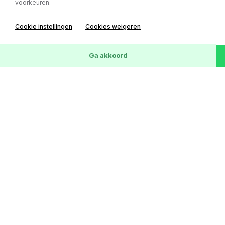
voorkeuren.
Cookie instellingen
Cookies weigeren
51
Voertuigen
Wis
Ga akkoord
Ford Focus
1.5 Titanium (Stationwagen 5-dr.)
€ 3.999,-
223.377 km
Benzine
Handgeschakeld