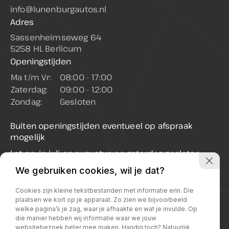
info@lunenburgautos.nl
Adres
Sassenheimseweg 64
5258 HL Berlicum
Openingstijden
Ma t/m Vr:
08:00 - 17:00
Zaterdag:
09:00 - 12:00
Zondag:
Gesloten
Buiten openingstijden eventueel op afspraak
mogelijk
Let op: in juli en augustus op zaterdag gesloten
(enkel op afspraak geopend)
We gebruiken cookies, wil je dat?
Cookies zijn kleine tekstbestanden met informatie erin. Die
plaatsen we kort op je apparaat. Zo zien we bijvoorbeeld
Privacy policy
welke pagina’s je zag, waar je afhaakte en wat je invulde. Op
die manier hebben wij informatie waar we jouw
websitebezoek beter mee maken. Handig toch? Natuurlijk