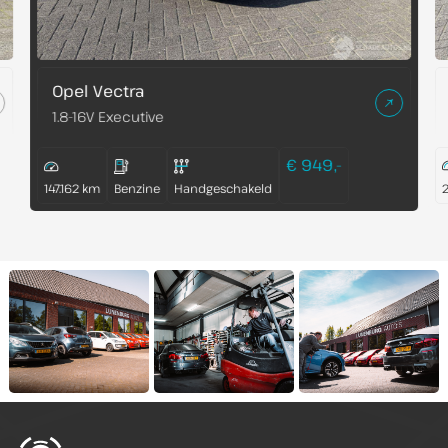
Opel Vectra
1.8-16V Executive
€ 949,-
147.162 km
Benzine
Handgeschakeld