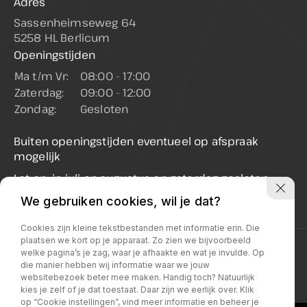
Adres
Sassenheimseweg 64
5258 HL Berlicum
Openingstijden
Ma t/m Vr:
08:00 - 17:00
Zaterdag:
09:00 - 12:00
Zondag:
Gesloten
Buiten openingstijden eventueel op afspraak
mogelijk
Let op: in juli en augustus op zaterdag gesloten
(enkel op afspraak geopend)
We gebruiken cookies, wil je dat?
Cookies zijn kleine tekstbestanden met informatie erin. Die
plaatsen we kort op je apparaat. Zo zien we bijvoorbeeld
Privacy policy
welke pagina’s je zag, waar je afhaakte en wat je invulde. Op
die manier hebben wij informatie waar we jouw
websitebezoek beter mee maken. Handig toch? Natuurlijk
kies je zelf of je dat toestaat. Daar zijn we eerlijk over. Klik
op “Cookie instellingen”, vind meer informatie en beheer je