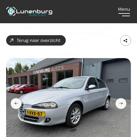
Menu
Home
Terug naar overzicht
Aanbod
Diensten
Over ons
Contact