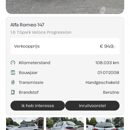
Alfa Romeo 147
Direct contact
1.6 T.Spark Veloce Progression
€ 949,-
Verkoopprijs
Contact
+31 (0)73 503 36 94
Kilometerstand
108.033 km
info@lunenburgautos.nl
Adres
Bouwjaar
01-07-2008
Sassenheimseweg 64
Transmissie
Handgeschakeld
5258 HL Berlicum
Brandstof
Benzine
Openingstijden
Ma t/m Vr:
08:00 - 17:00
Ik heb interesse
Inruilvoorstel
Zaterdag:
09:00 - 12:00
Zondag:
Gesloten