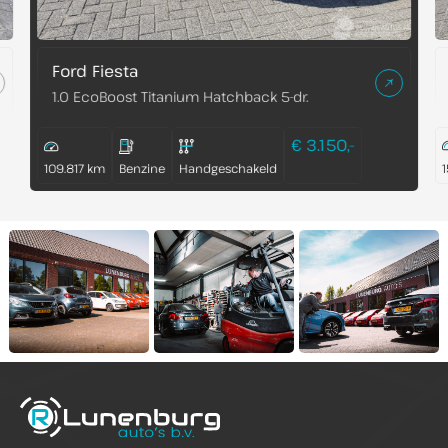
Ford Fiesta
1.0 EcoBoost Titanium Hatchback 5-dr.
€ 3.150,-
109.817 km
Benzine
Handgeschakeld