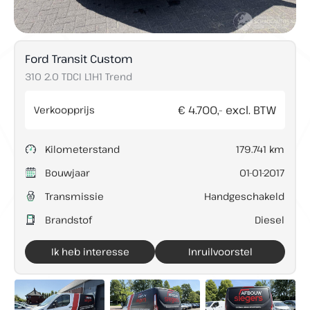
Ford Transit Custom
Direct contact
310 2.0 TDCI L1H1 Trend
€ 4.700,- excl. BTW
Verkoopprijs
Contact
+31 (0)73 503 36 94
Kilometerstand
179.741 km
info@lunenburgautos.nl
Adres
Bouwjaar
01-01-2017
Sassenheimseweg 64
Transmissie
Handgeschakeld
5258 HL Berlicum
Brandstof
Diesel
Openingstijden
Ma t/m Vr:
08:00 - 17:00
Ik heb interesse
Inruilvoorstel
Zaterdag:
09:00 - 12:00
Zondag:
Gesloten