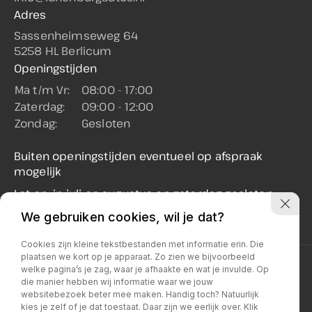
Adres
Sassenheimseweg 64
5258 HL Berlicum
Openingstijden
Ma t/m Vr:
08:00 - 17:00
Zaterdag:
09:00 - 12:00
Zondag:
Gesloten
Buiten openingstijden eventueel op afspraak
mogelijk
Let op: in juli en augustus op zaterdag gesloten
(enkel op afspraak geopend)
We gebruiken cookies, wil je dat?
Cookies zijn kleine tekstbestanden met informatie erin. Die
plaatsen we kort op je apparaat. Zo zien we bijvoorbeeld
Privacy policy
welke pagina’s je zag, waar je afhaakte en wat je invulde. Op
die manier hebben wij informatie waar we jouw
websitebezoek beter mee maken. Handig toch? Natuurlijk
kies je zelf of je dat toestaat. Daar zijn we eerlijk over. Klik