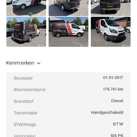
Buiten openingstijden eventueel op afspraak
mogelijk
Let op: in juli en augustus op zaterdag gesloten
(enkel op afspraak geopend)
Kenmerken
Bouwjaar
01-01-2017
Kilometerstand
179.741 km
Brandstof
Diesel
Transmissie
Handgeschakeld
BTW/Marge
BTW
Vermogen
105 PK