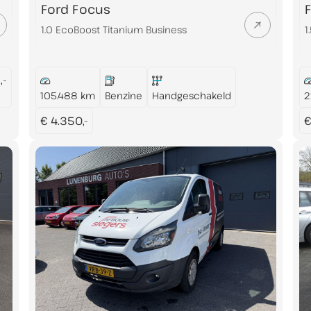
Ford Focus
1.0 EcoBoost Titanium Business
1
,-
105.488 km
Benzine
Handgeschakeld
2
€ 4.350,-
€