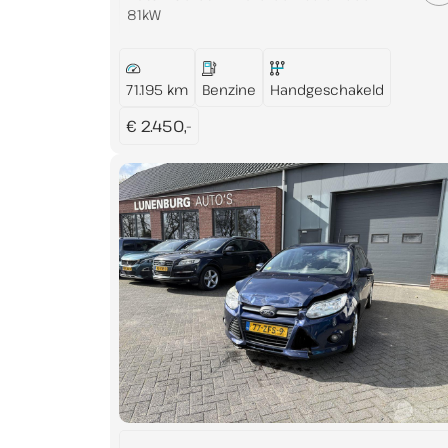
81kW
71.195 km
Benzine
Handgeschakeld
€ 2.450,-