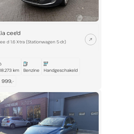
ia cee'd
ee d 1.6 X-tra (Stationwagen 5-dr.)
18.273 km
Benzine
Handgeschakeld
 999,-