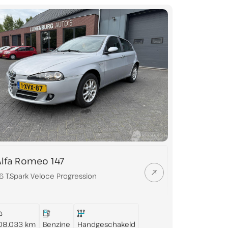
Openingstijden
4
Ma t/m Vr:
08:00 - 17:00
Zaterdag:
09:00 - 12:00
Zondag:
Gesloten
Alfa Romeo 147
Buiten openingstijden eventueel op
.6 T.Spark Veloce Progression
afspraak mogelijk
Let op: in juli en augustus op zaterdag
gesloten (enkel op afspraak geopend)
08.033 km
Benzine
Handgeschakeld