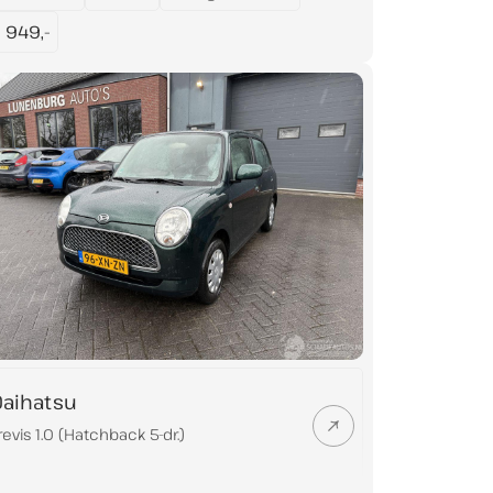
 949,-
Daihatsu
revis 1.0 (Hatchback 5-dr.)