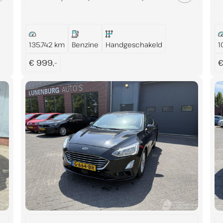
135.742 km
Benzine
Handgeschakeld
1
€ 999,-
€