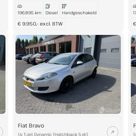
196.895 km
Diesel
Handgeschakeld
1
€ 9.950,- excl. BTW
€
Fiat Bravo
F
1.4 T-Jet Dynamic (Hatchback 5-dr.)
1