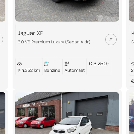
Jaguar XF
K
3.0 V6 Premium Luxury (Sedan 4-dr.)
C
€ 3.250,-
144.352 km
Benzine
Automaat
2
€