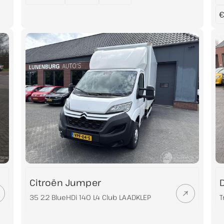
€
Citroën Jumper
35 2.2 BlueHDi 140 L4 Club LAADKLEP
T