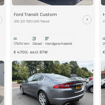
Ford Transit Custom
310 2.0 TDCI L1H1 Trend
I
179.741 km
Diesel
Handgeschakeld
2
€ 4.700,- excl. BTW
€