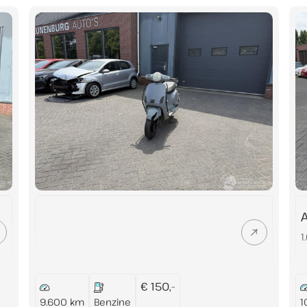
Contact
Adres
+31 (0)73 503 36 94
Sassenheimseweg 6
5258 HL Berlicum
info@lunenburgautos.nl
1
€ 150,-
9.600 km
Benzine
1