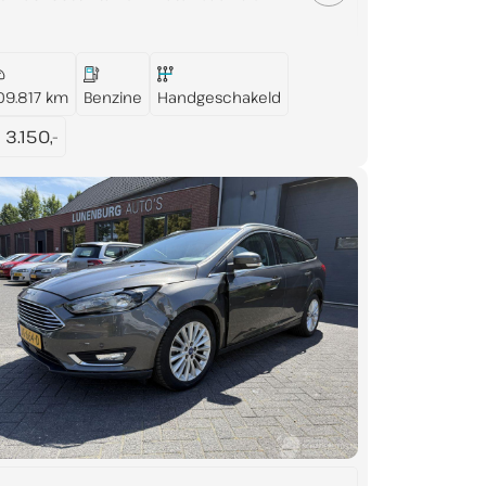
09.817 km
Benzine
Handgeschakeld
 3.150,-