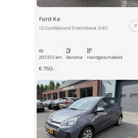
Ford Ka
1.2 Cool&Sound (Hatchback 3-dr.)
207.372 km
Benzine
Handgeschakeld
€ 750,-