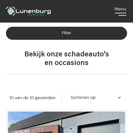
Menu
Filters
Merk
Home
Filter
Merk
Aanbod
Bekijk onze schadeauto's
Model
en occasions
Model
Diensten
Transmissie
Over ons
Handgeschakeld
46
Automaat
4
Sorteren op
51 van de 51
gevonden
Brandstof
Contact
Elektrisch
1
Diesel
8
Benzine
42