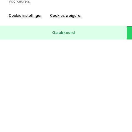
voorkeuren.
Cookie instellingen
Cookies weigeren
51
Voertuigen
Wis
Ga akkoord
Ford Focus
1.5 Titanium (Stationwagen 5-dr.)
€ 3.999,-
223.377 km
Benzine
Handgeschakeld