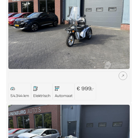
Direct contact
Contact
+31 (0)73 503 36 94
info@lunenburgautos.nl
Adres
Sassenheimseweg 64
€ 999,-
5258 HL Berlicum
54.344 km
Elektrisch
Automaat
Openingstijden
Ma t/m Vr:
08:00 - 17:00
Zaterdag:
09:00 - 12:00
Zondag:
Gesloten