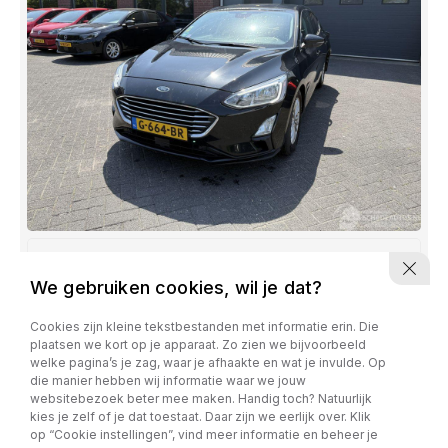
Ford Focus
We gebruiken cookies, wil je dat?
1.0 EcoBoost Titanium Business
Cookies zijn kleine tekstbestanden met informatie erin. Die
€ 4.350,-
plaatsen we kort op je apparaat. Zo zien we bijvoorbeeld
105.488 km
Benzine
Handgeschakeld
welke pagina’s je zag, waar je afhaakte en wat je invulde. Op
die manier hebben wij informatie waar we jouw
websitebezoek beter mee maken. Handig toch? Natuurlijk
kies je zelf of je dat toestaat. Daar zijn we eerlijk over. Klik
op “Cookie instellingen”, vind meer informatie en beheer je